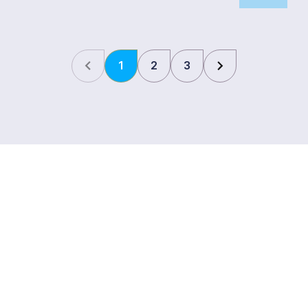
1
2
3
Bezoekadres
Noordenweg 22
2984 AG, Ridderkerk