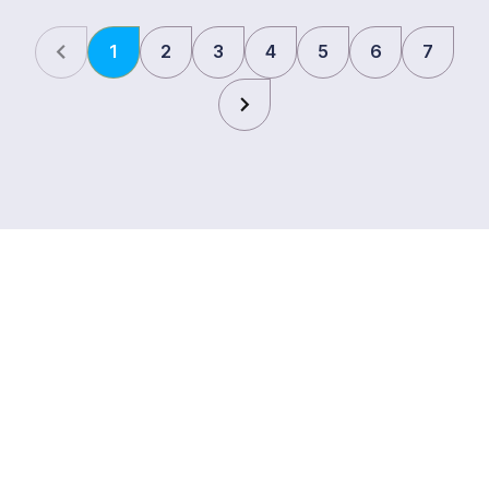
1
2
3
4
5
6
7
Bezoekadres
Noordenweg 22
2984 AG, Ridderkerk