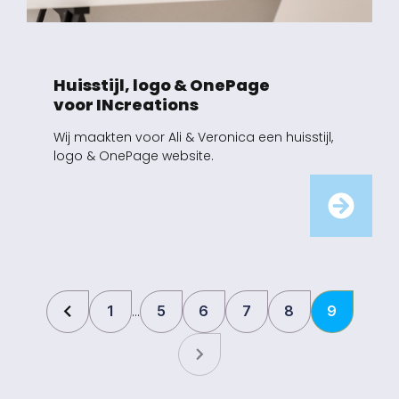
Huisstijl, logo & OnePage
voor INcreations
Wij maakten voor Ali & Veronica een huisstijl,
logo & OnePage website.
1
5
6
7
8
9