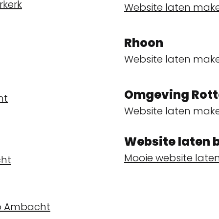
rkerk
Website laten make
Rhoon
Website laten mak
Omgeving Rot
ht
Website laten mak
Website laten
Mooie website lat
cht
do Ambacht