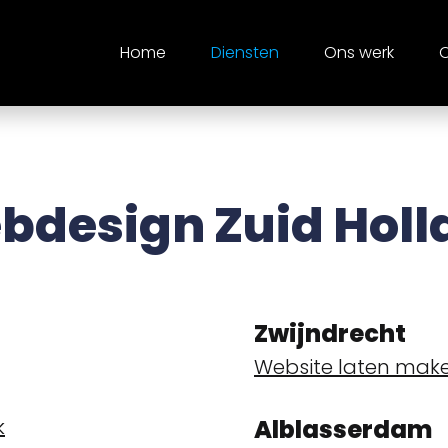
Home
Diensten
Ons werk
O
bdesign Zuid Holl
Zwijndrecht
Website laten make
k
Alblasserdam