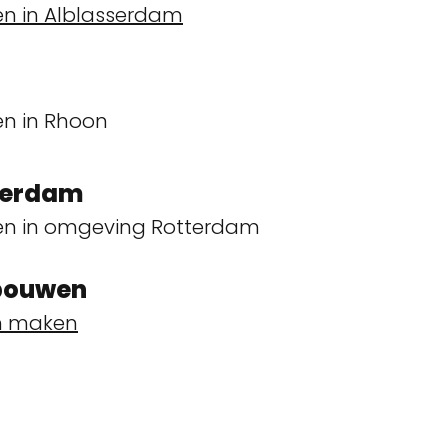
n in Alblasserdam
en in Rhoon
terdam
en in omgeving Rotterdam
 bouwen
en maken