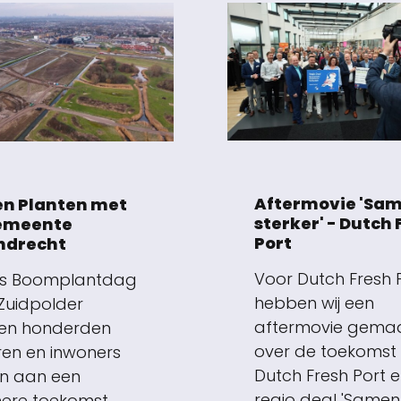
Aftermovie 'Sa
n Planten met
sterker' - Dutch 
emeente
Port
ndrecht
Voor Dutch Fresh 
ns Boomplantdag
hebben wij een
 Zuidpolder
aftermovie gema
en honderden
over de toekomst
ren en inwoners
Dutch Fresh Port 
n aan een
regio deal 'Samen
ere toekomst.