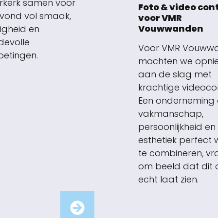
rkerk samen voor
Foto & video con
vond vol smaak,
voor VMR
Vouwwanden
ligheid en
evolle
Voor VMR Vouww
etingen.
mochten we opni
aan de slag met
krachtige videoco
Een onderneming 
vakmanschap,
persoonlijkheid en
esthetiek perfect 
te combineren, vr
om beeld dat dit 
echt laat zien.