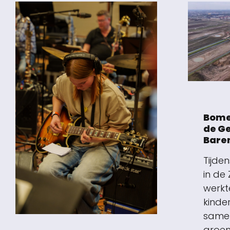
Bome
de G
Bare
Tijde
in de
werkt
kinde
same
groen