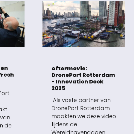
men
Aftermovie:
Fresh
DronePort Rotterdam
- Innovation Dock
2025
Port
Als vaste partner van
DronePort Rotterdam
akt
maakten we deze video
 van
tijdens de
en de
Wereldhavendagen