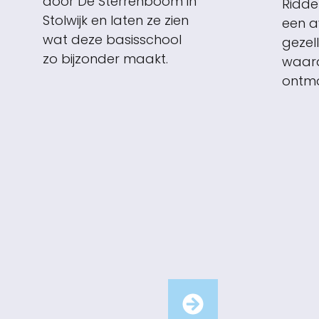
door De Sterrenboom in
Ridde
Stolwijk en laten ze zien
een a
wat deze basisschool
gezel
zo bijzonder maakt.
waard
ontmo