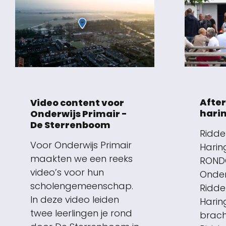
Afte
Video content voor
hari
Onderwijs Primair -
De Sterrenboom
Ridde
Voor Onderwijs Primair
Harin
maakten we een reeks
RONDO
video’s voor hun
Onde
scholengemeenschap.
Ridde
In deze video leiden
Harin
twee leerlingen je rond
brach