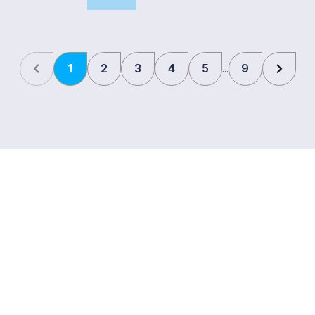
1
2
3
4
5
9
Bezoekadres
Noordenweg 22
2984 AG, Ridderkerk
Videoproductiebedrijf Zuid Holland