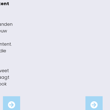
tent
anden
euw
ntent.
die
weet
aagt
ook