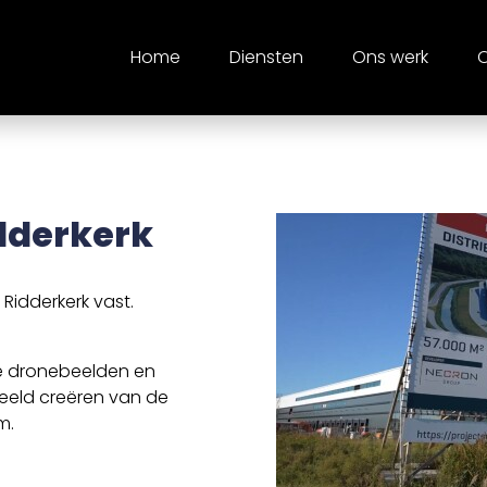
Home
Diensten
Ons werk
O
idderkerk
Ridderkerk vast.
ele dronebeelden en
eld creëren van de
m.