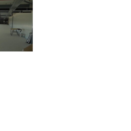
Bezoekadres
Noordenweg 22
2984 AG, Ridderkerk
Videoproductiebedrijf Zuid Holland