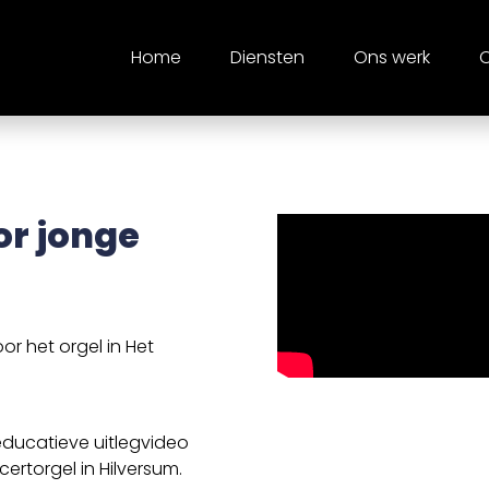
Home
Diensten
Ons werk
O
or jonge
r het orgel in Het
ducatieve uitlegvideo
ertorgel in Hilversum.