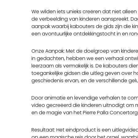
We wilden iets unieks creëren dat niet alleen
de verbeelding van kinderen aanspreekt. D
aanpak waarbij kabouters de gids zijn die
een avontuurlijke ontdekkingstocht in en ro
Onze Aanpak: Met de doelgroep van kinderen
in gedachten, hebben we een verhaal ontwi
leerzaam als vermakelijk is. De kabouters dien
toegankelijke gidsen die uitleg geven over h
geschiedenis ervan, en de verschillende gel
Door animatie en levendige verhalen te co
video gecreëerd die kinderen uitnodigt om m
en de magie van het Pierre Palla Concertorge
Resultaat: Het eindproduct is een uitlegvid
op een magische reis door het orgel, waarbij