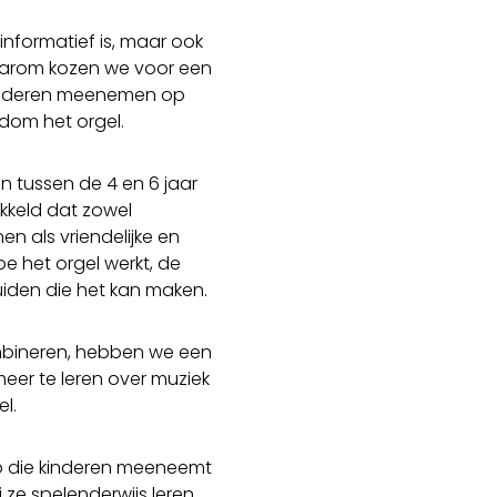
 informatief is, maar ook
aarom kozen we voor een
 kinderen meenemen op
ndom het orgel.
 tussen de 4 en 6 jaar
kkeld dat zowel
en als vriendelijke en
oe het orgel werkt, de
uiden die het kan maken.
mbineren, hebben we een
eer te leren over muziek
l.
eo die kinderen meeneemt
 ze spelenderwijs leren