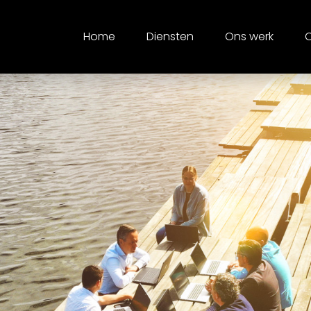
Home
Diensten
Ons werk
O