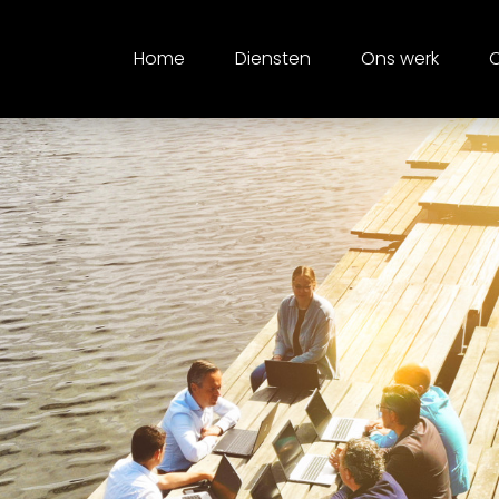
Home
Diensten
Ons werk
O