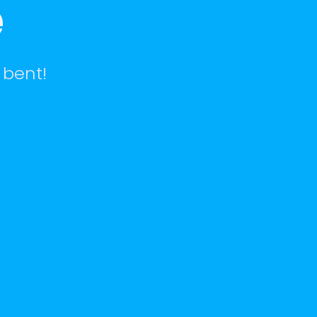
e
 bent!