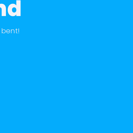
nd
 bent!