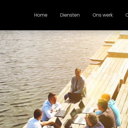
Home
Diensten
Ons werk
O