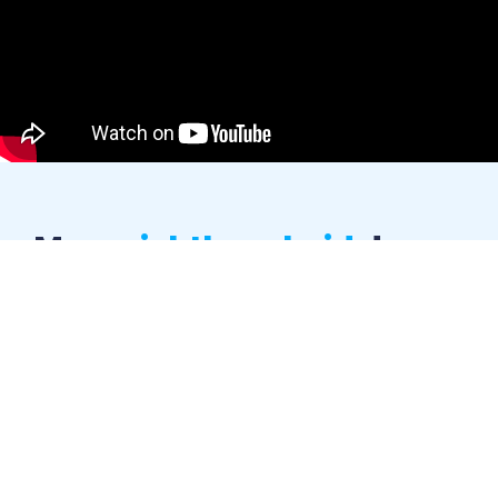
Meer
zichtbaarheid
door
video
Welkom bij Online Beeldvorming, jouw partner in
videoproductie
. Of je nu een pakkende
campagnevideo nodig hebt, een evenement wilt
vastleggen, of een bedrijfsvideo wilt produceren
die jouw merkverhaal vertelt, ons team van
creatieve professionals staat klaar om jouw visie