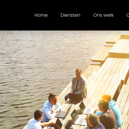
Home
Diensten
Ons werk
O