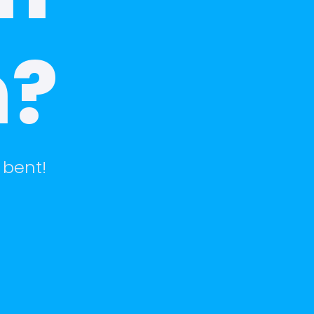
n?
 bent!