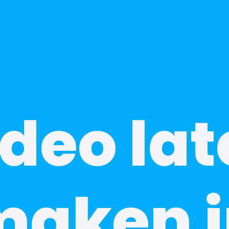
deo la
maken i