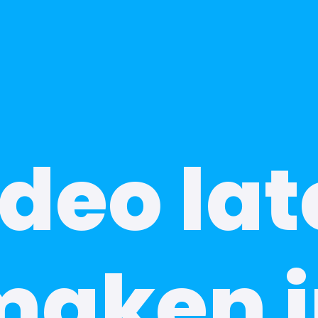
deo la
maken i