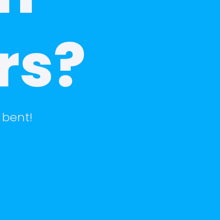
rs?
 bent!