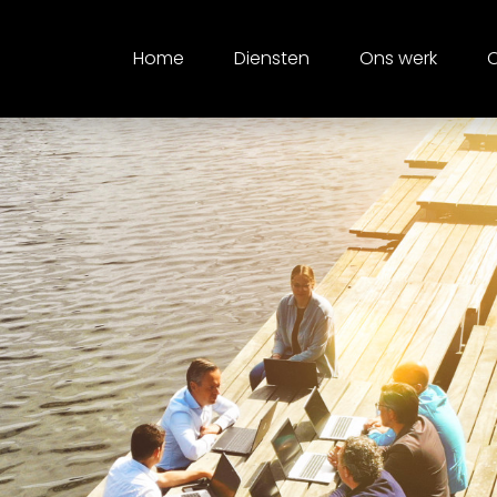
Home
Diensten
Ons werk
O