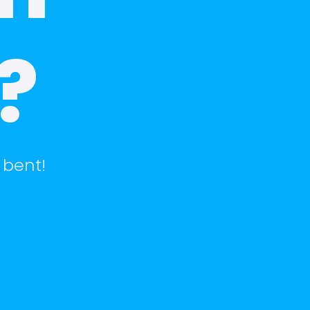
?
 bent!