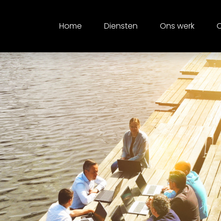
Home
Diensten
Ons werk
O