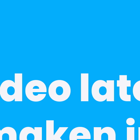
deo la
maken i