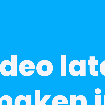
deo la
maken i