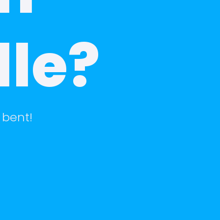
le?
 bent!