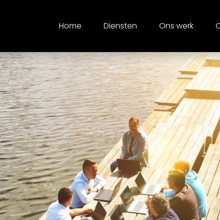
Home
Diensten
Ons werk
O