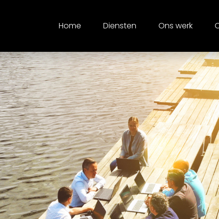
Home
Diensten
Ons werk
O