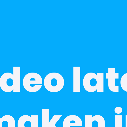
deo la
maken i