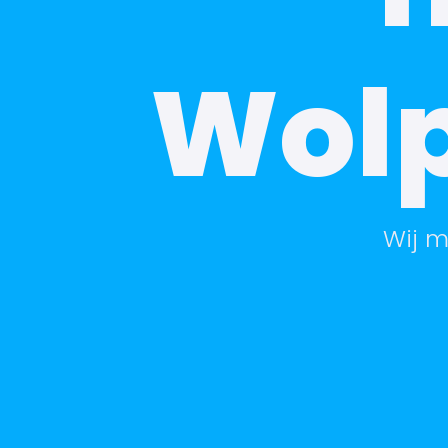
Wolp
Wij m