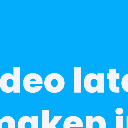
deo la
maken i