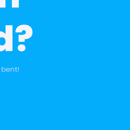
d?
 bent!