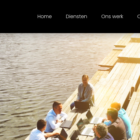
Home
Diensten
Ons werk
O