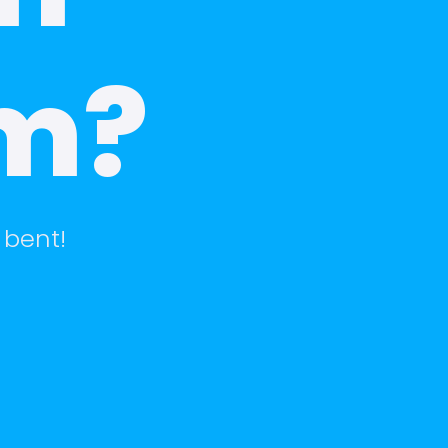
m?
 bent!