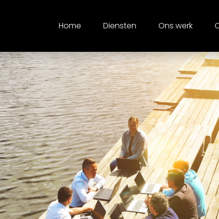
Home
Diensten
Ons werk
O