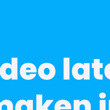
deo la
maken i